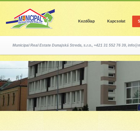
Jum
Kezdőlap
Kapcsolat
S
Municipal Real Estate Dunajská Streda, s.r.o., +421 31 552 76 39,
info@m