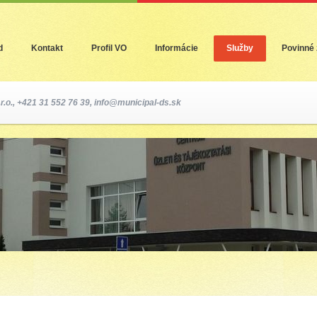
Jump to Navigation
d
Kontakt
Profil VO
Informácie
Služby
Povinné 
r.o., +421 31 552 76 39,
info@municipal-ds.sk