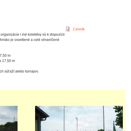
Cenník
organizácie i iné kolektívy sú k dispozícii
Ihrisko je osvetlené a celé ohraničené
7,50 m
x 17,50 m
ch súťaží alebo turnajov.